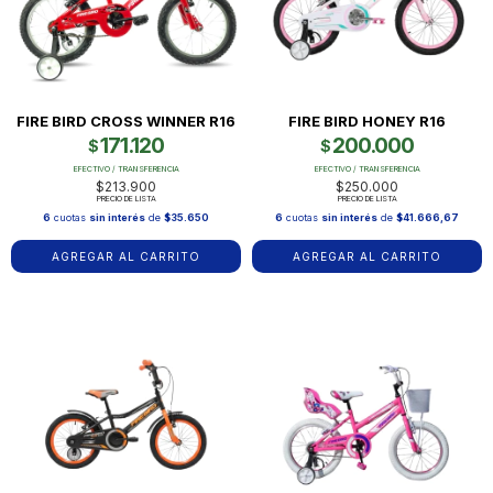
FIRE BIRD CROSS WINNER R16
FIRE BIRD HONEY R16
171.120
200.000
$
$
EFECTIVO / TRANSFERENCIA
EFECTIVO / TRANSFERENCIA
$213.900
$250.000
PRECIO DE LISTA
PRECIO DE LISTA
6
cuotas
sin interés
de
$35.650
6
cuotas
sin interés
de
$41.666,67
AGREGAR AL CARRITO
AGREGAR AL CARRITO