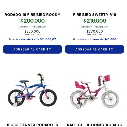
RODADO 16 FIRE BIRD ROCKY
FIRE BIRD SWEETY R16
200.000
216.000
$
$
EFECTIVO / TRANSFERENCIA
EFECTIVO / TRANSFERENCIA
$250.000
$270.000
PRECIO DE LISTA
PRECIO DE LISTA
6
cuotas
sin interés
de
$41.666,67
6
cuotas
sin interés
de
$45.000
AGREGAR AL CARRITO
AGREGAR AL CARRITO
BICICLETA VEX RODADO 16
RALEIGH LIL HONEY RODADO