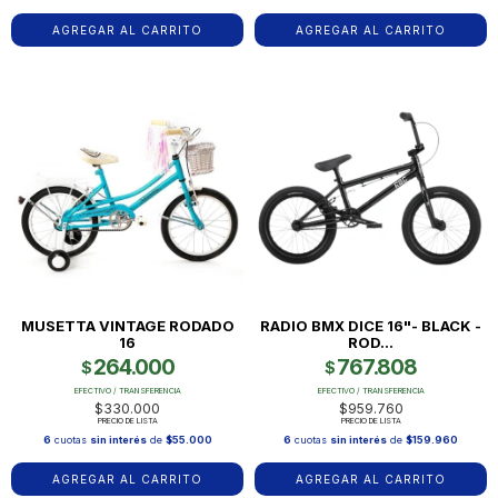
AGREGAR AL CARRITO
AGREGAR AL CARRITO
MUSETTA VINTAGE RODADO
RADIO BMX DICE 16"- BLACK -
16
ROD...
264.000
767.808
$
$
EFECTIVO / TRANSFERENCIA
EFECTIVO / TRANSFERENCIA
$330.000
$959.760
PRECIO DE LISTA
PRECIO DE LISTA
6
cuotas
sin interés
de
$55.000
6
cuotas
sin interés
de
$159.960