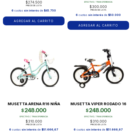
$274.500
EFECTIVO / TRANSFERENCIA
PRECIO DE LISTA
$300.000
PRECIO DE LISTA
6
cuotas
sin interés
de
$45.750
6
cuotas
sin interés
de
$50.000
AGREGAR AL CARRITO
AGREGAR AL CARRITO
MUSETTA ARENA R16 NIÑA
MUSETTA VIPER RODADO 16
248.000
248.000
$
$
EFECTIVO / TRANSFERENCIA
EFECTIVO / TRANSFERENCIA
$310.000
$310.000
PRECIO DE LISTA
PRECIO DE LISTA
6
cuotas
sin interés
de
$51.666,67
6
cuotas
sin interés
de
$51.666,67