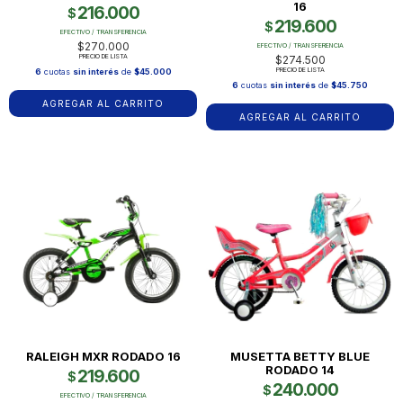
16
216.000
$
219.600
$
EFECTIVO / TRANSFERENCIA
$270.000
EFECTIVO / TRANSFERENCIA
PRECIO DE LISTA
$274.500
PRECIO DE LISTA
6
cuotas
sin interés
de
$45.000
6
cuotas
sin interés
de
$45.750
AGREGAR AL CARRITO
AGREGAR AL CARRITO
RALEIGH MXR RODADO 16
MUSETTA BETTY BLUE
RODADO 14
219.600
$
240.000
$
EFECTIVO / TRANSFERENCIA