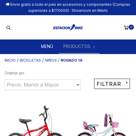
🚚 Envío gratis a todo el país en accesorios y componentes (Compras
superiores a $170000) · Showroom en Merlo
0
MENÚ
PRODUCTOS
/
/
/
INICIO
BICICLETAS
NIÑOS
RODADO 16
Ordenar por:
FILTRAR