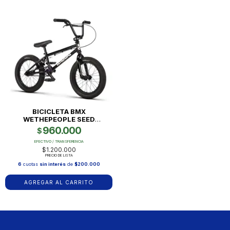
BICICLETA BMX
WETHEPEOPLE SEED
RODAD...
960.000
$
EFECTIVO / TRANSFERENCIA
$1.200.000
PRECIO DE LISTA
6
cuotas
sin interés
de
$200.000