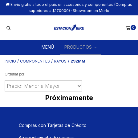
🚚 Envío gratis a todo el país en accesorios y componentes (Compras
superiores a $170000) · Showroom en Merlo
0
MENÚ
PRODUCTOS
/
/
/
INICIO
COMPONENTES
RAYOS
292MM
Ordenar por:
Próximamente
Compras con Tarjetas de Crédito
Arrepentimiento de compra