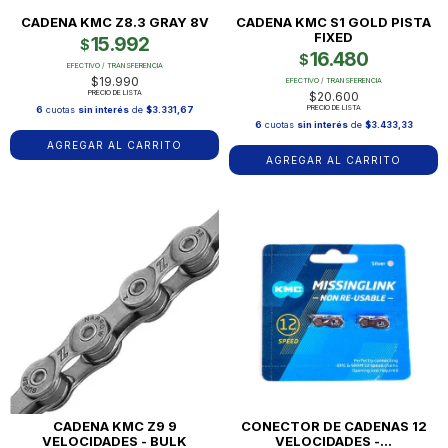
CADENA KMC Z8.3 GRAY 8V
CADENA KMC S1 GOLD PISTA
FIXED
15.992
$
16.480
$
EFECTIVO / TRANSFERENCIA
$19.990
EFECTIVO / TRANSFERENCIA
PRECIO DE LISTA
$20.600
PRECIO DE LISTA
6
cuotas
sin interés
de
$3.331,67
6
cuotas
sin interés
de
$3.433,33
CADENA KMC Z9 9
CONECTOR DE CADENAS 12
VELOCIDADES - BULK
VELOCIDADES -...