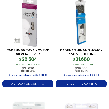
CADENA 9V TAYA NOVE-91
CADENA SHIMANO HG40 -
SILVER/SILVER
6/7/8 VELOCIDA...
28.504
31.680
$
$
EFECTIVO / TRANSFERENCIA
EFECTIVO / TRANSFERENCIA
$35.630
$39.600
PRECIO DE LISTA
PRECIO DE LISTA
6
cuotas
sin interés
de
$5.938,33
6
cuotas
sin interés
de
$6.600