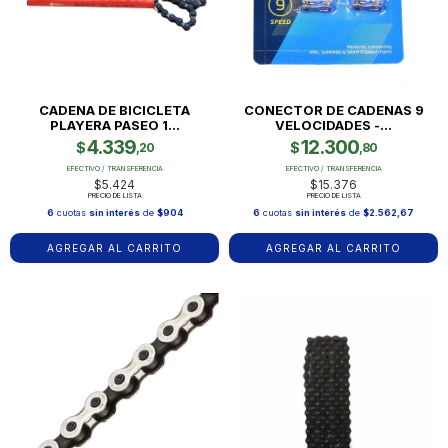
CADENA DE BICICLETA
CONECTOR DE CADENAS 9
PLAYERA PASEO 1...
VELOCIDADES -...
4.339
12.300
$
$
,20
,80
EFECTIVO / TRANSFERENCIA
EFECTIVO / TRANSFERENCIA
$5.424
$15.376
PRECIO DE LISTA
PRECIO DE LISTA
6
cuotas
sin interés
de
$904
6
cuotas
sin interés
de
$2.562,67