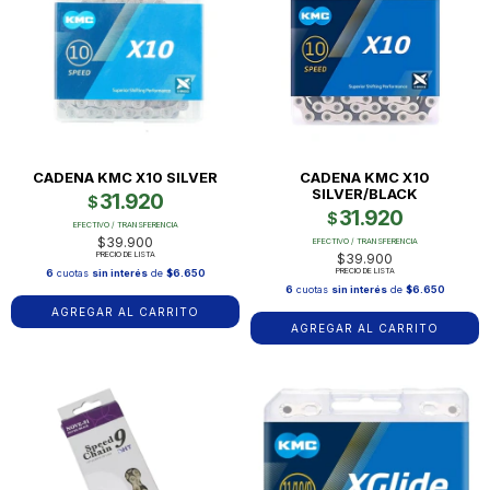
CADENA KMC X10 SILVER
CADENA KMC X10
SILVER/BLACK
31.920
$
31.920
$
EFECTIVO / TRANSFERENCIA
$39.900
EFECTIVO / TRANSFERENCIA
PRECIO DE LISTA
$39.900
PRECIO DE LISTA
6
cuotas
sin interés
de
$6.650
6
cuotas
sin interés
de
$6.650