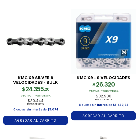
KMC X9 SILVER 9
KMC X9 - 9 VELOCIDADES
VELOCIDADES - BULK
26.320
$
24.355
$
,20
EFECTIVO / TRANSFERENCIA
$32.900
EFECTIVO / TRANSFERENCIA
PRECIO DE LISTA
$30.444
PRECIO DE LISTA
6
cuotas
sin interés
de
$5.483,33
6
cuotas
sin interés
de
$5.074