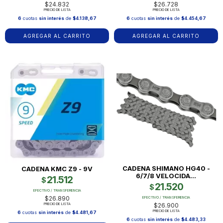
$24.832
$26.728
PRECIO DE LISTA
PRECIO DE LISTA
6
cuotas
sin interés
de
$4.138,67
6
cuotas
sin interés
de
$4.454,67
CADENA SHIMANO HG40 -
CADENA KMC Z9 - 9V
6/7/8 VELOCIDA...
21.512
$
21.520
$
EFECTIVO / TRANSFERENCIA
$26.890
EFECTIVO / TRANSFERENCIA
$26.900
PRECIO DE LISTA
PRECIO DE LISTA
6
cuotas
sin interés
de
$4.481,67
6
cuotas
sin interés
de
$4.483,33