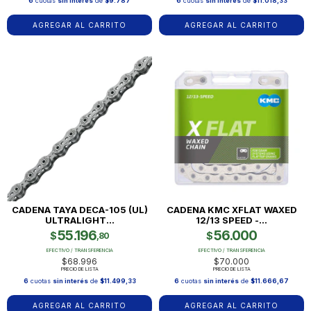
6
cuotas
sin interés
de
$9.787
6
cuotas
sin interés
de
$11.018,33
AGREGAR AL CARRITO
CADENA TAYA DECA-105 (UL)
CADENA KMC XFLAT WAXED
ULTRALIGHT...
12/13 SPEED -...
55.196
56.000
$
$
,80
EFECTIVO / TRANSFERENCIA
EFECTIVO / TRANSFERENCIA
$68.996
$70.000
PRECIO DE LISTA
PRECIO DE LISTA
6
cuotas
sin interés
de
$11.499,33
6
cuotas
sin interés
de
$11.666,67