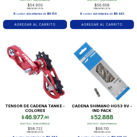
EFECTIVO / TRANSFERENCIA
EFECTIVO / TRANSFERENCIA
$54.900
$56.658
PRECIO DE LISTA
PRECIO DE LISTA
6
cuotas
sin interés
de
$9.150
6
cuotas
sin interés
de
$9.443
TENSOR DE CADENA TANKE -
CADENA SHIMANO HG53 9V -
COLORES
IND PACK
46.977
52.888
$
$
,60
EFECTIVO / TRANSFERENCIA
EFECTIVO / TRANSFERENCIA
$58.722
$66.110
PRECIO DE LISTA
PRECIO DE LISTA