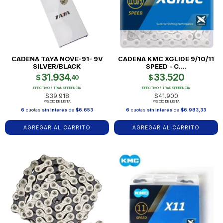
CADENA TAYA NOVE-91- 9V
CADENA KMC XGLIDE 9/10/11
SILVER/BLACK
SPEED - C....
31.934
33.520
$
$
,40
EFECTIVO / TRANSFERENCIA
EFECTIVO / TRANSFERENCIA
$39.918
$41.900
PRECIO DE LISTA
PRECIO DE LISTA
6
cuotas
sin interés
de
$6.653
6
cuotas
sin interés
de
$6.983,33