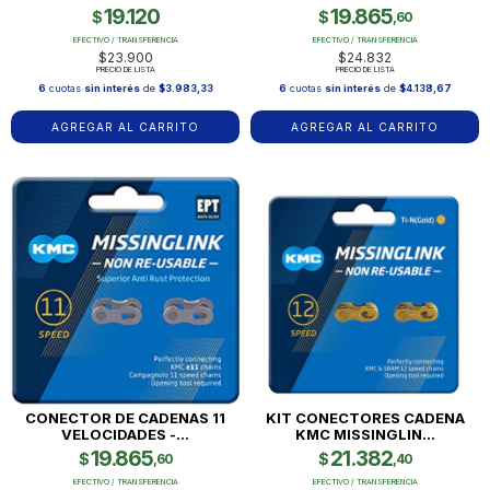
19.120
19.865
$
$
,60
EFECTIVO / TRANSFERENCIA
EFECTIVO / TRANSFERENCIA
$23.900
$24.832
PRECIO DE LISTA
PRECIO DE LISTA
6
cuotas
sin interés
de
$3.983,33
6
cuotas
sin interés
de
$4.138,67
CONECTOR DE CADENAS 11
KIT CONECTORES CADENA
VELOCIDADES -...
KMC MISSINGLIN...
19.865
21.382
$
$
,60
,40
EFECTIVO / TRANSFERENCIA
EFECTIVO / TRANSFERENCIA