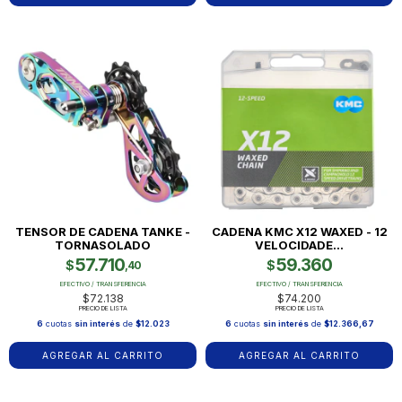
TENSOR DE CADENA TANKE -
CADENA KMC X12 WAXED - 12
TORNASOLADO
VELOCIDADE...
57.710
59.360
$
$
,40
EFECTIVO / TRANSFERENCIA
EFECTIVO / TRANSFERENCIA
$72.138
$74.200
PRECIO DE LISTA
PRECIO DE LISTA
6
cuotas
sin interés
de
$12.023
6
cuotas
sin interés
de
$12.366,67