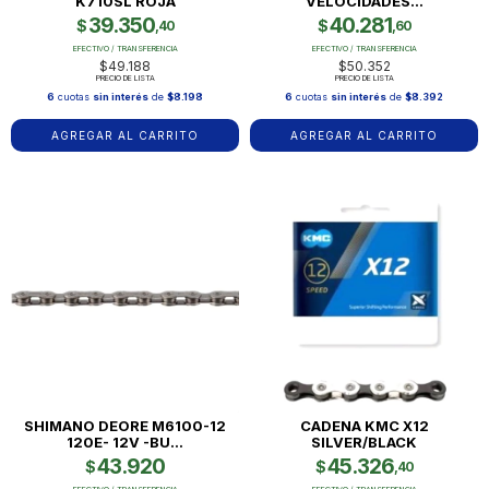
K710SL ROJA
VELOCIDADES...
39.350
40.281
$
$
,40
,60
EFECTIVO / TRANSFERENCIA
EFECTIVO / TRANSFERENCIA
$49.188
$50.352
PRECIO DE LISTA
PRECIO DE LISTA
6
cuotas
sin interés
de
$8.198
6
cuotas
sin interés
de
$8.392
SHIMANO DEORE M6100-12
CADENA KMC X12
120E- 12V -BU...
SILVER/BLACK
43.920
45.326
$
$
,40