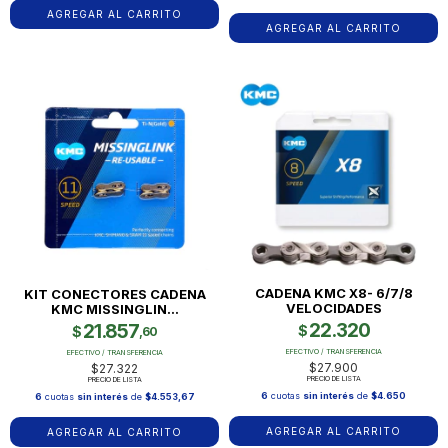
CADENA KMC X8- 6/7/8
KIT CONECTORES CADENA
VELOCIDADES
KMC MISSINGLIN...
22.320
21.857
$
$
,60
EFECTIVO / TRANSFERENCIA
EFECTIVO / TRANSFERENCIA
$27.900
$27.322
PRECIO DE LISTA
PRECIO DE LISTA
6
cuotas
sin interés
de
$4.650
6
cuotas
sin interés
de
$4.553,67