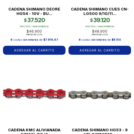
CADENA SHIMANO DEORE
CADENA SHIMANO CUES CN-
HG54 - 10V - BU...
LG500 9/10/11...
37.520
39.120
$
$
EFECTIVO / TRANSFERENCIA
EFECTIVO / TRANSFERENCIA
$46.900
$48.900
PRECIO DE LISTA
PRECIO DE LISTA
6
cuotas
sin interés
de
$7.816,67
6
cuotas
sin interés
de
$8.150
CADENA KMC ALIVIANADA
CADENA SHIMANO HG53 - 9