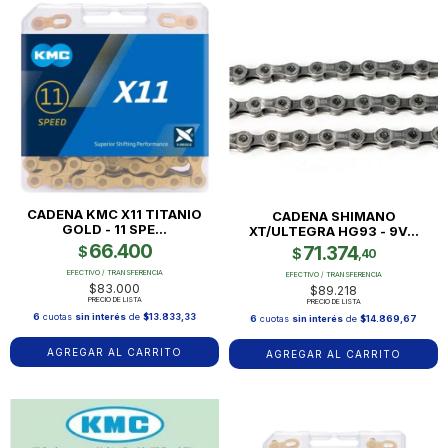
CADENA KMC X11 TITANIO
CADENA SHIMANO
GOLD - 11 SPE...
XT/ULTEGRA HG93 - 9V...
66.400
71.374
$
$
,40
EFECTIVO / TRANSFERENCIA
EFECTIVO / TRANSFERENCIA
$83.000
$89.218
PRECIO DE LISTA
PRECIO DE LISTA
6
cuotas
sin interés
de
$13.833,33
6
cuotas
sin interés
de
$14.869,67