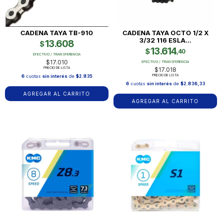
CADENA TAYA TB-910
CADENA TAYA OCTO 1/2 X
3/32 116 ESLA...
13.608
$
13.614
$
,40
EFECTIVO / TRANSFERENCIA
$17.010
EFECTIVO / TRANSFERENCIA
PRECIO DE LISTA
$17.018
PRECIO DE LISTA
6
cuotas
sin interés
de
$2.835
6
cuotas
sin interés
de
$2.836,33