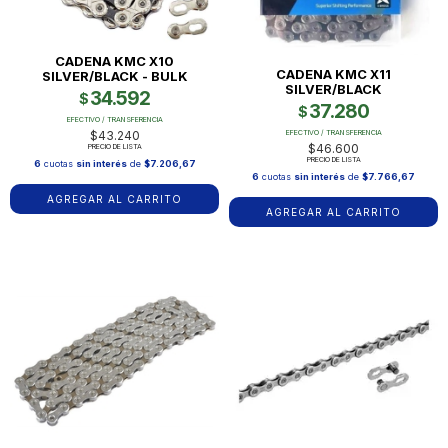
CADENA KMC X10
CADENA KMC X11
SILVER/BLACK - BULK
SILVER/BLACK
34.592
$
37.280
$
EFECTIVO / TRANSFERENCIA
EFECTIVO / TRANSFERENCIA
$43.240
$46.600
PRECIO DE LISTA
PRECIO DE LISTA
6
cuotas
sin interés
de
$7.206,67
6
cuotas
sin interés
de
$7.766,67