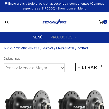
🚚 Envío gratis a todo el país en accesorios y componentes (Compras
superiores a $170000) · Showroom en Merlo
0
MENÚ
PRODUCTOS
/
/
/
/
INICIO
COMPONENTES
MAZAS
MAZAS MTB
OTRAS
Ordenar por:
FILTRAR