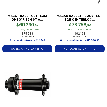
MAZA TRASERA B1 TEAM
MAZAS CASSETTE JOYTECH
DH901R 32H 6T A...
32H CENTERLOC...
60.230
73.758
$
$
,40
,40
EFECTIVO / TRANSFERENCIA
EFECTIVO / TRANSFERENCIA
$75.288
$92.198
PRECIO DE LISTA
PRECIO DE LISTA
6
cuotas
sin interés
de
$12.548
6
cuotas
sin interés
de
$15.366,33