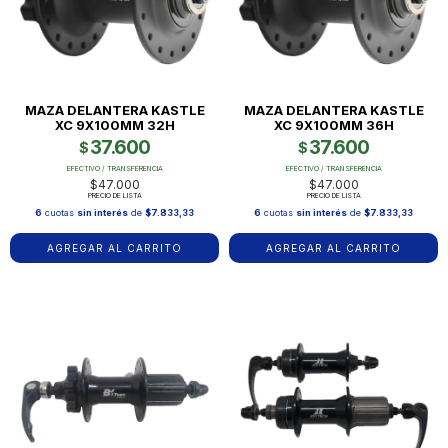
MAZA DELANTERA KASTLE
MAZA DELANTERA KASTLE
XC 9X100MM 32H
XC 9X100MM 36H
37.600
37.600
$
$
EFECTIVO / TRANSFERENCIA
EFECTIVO / TRANSFERENCIA
$47.000
$47.000
PRECIO DE LISTA
PRECIO DE LISTA
6
cuotas
sin interés
de
$7.833,33
6
cuotas
sin interés
de
$7.833,33