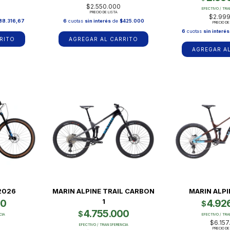
$2.550.000
EFECTIVO / TR
PRECIO DE LISTA
$2.99
88.316,67
6
cuotas
sin interés
de
$425.000
PRECIO DE
6
cuotas
sin interés
RITO
AGREGAR AL CARRITO
AGREGAR A
 2026
MARIN ALPINE TRAIL CARBON
MARIN ALPI
1
00
4.92
$
4.755.000
$
CIA
EFECTIVO / TR
$6.157
EFECTIVO / TRANSFERENCIA
PRECIO DE