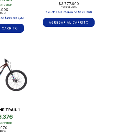
$3.777.900
ANSFERENCIA
PRECIO DE LISTA
9.900
6
cuotas
sin interés
de
$629.650
 LISTA
de
$499.983,33
AGREGAR AL CARRITO
L CARRITO
NE TRAIL 1
6.376
ANSFERENCIA
.970
 LISTA