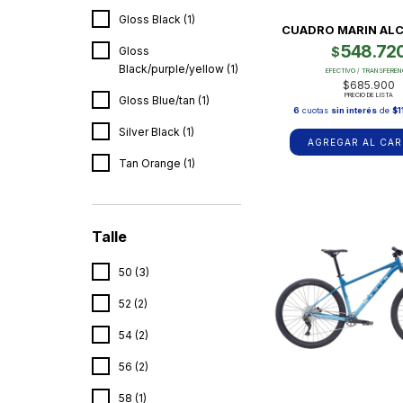
Gloss Black (1)
CUADRO MARIN ALC
548.72
$
Gloss
Black/purple/yellow (1)
EFECTIVO / TRANSFEREN
$685.900
PRECIO DE LISTA
Gloss Blue/tan (1)
6
cuotas
sin interés
de
$1
Silver Black (1)
AGREGAR AL CAR
Tan Orange (1)
Talle
50 (3)
52 (2)
54 (2)
56 (2)
58 (1)