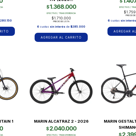
0
1.40
$
1.368.000
$
CIA
EFECTIVO / TR
$1.759
EFECTIVO / TRANSFERENCIA
PRECIO DE
$1.710.000
280.150
6
cuotas
sin interé
PRECIO DE LISTA
6
cuotas
sin interés
de
$285.000
RITO
AGREGAR A
AGREGAR AL CARRITO
TAIN 1
MARIN ALCATRAZ 2 - 2026
MARIN GESTALT
SHIMANO
20
2.040.000
$
2.39
$
CIA
EFECTIVO / TRANSFERENCIA