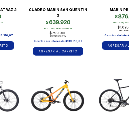
ATRAZ 2
CUADRO MARIN SAN QUENTIN
MARIN PR
3
0
876
$
639.920
$
CIA
EFECTIVO / TR
$1.095
EFECTIVO / TRANSFERENCIA
PRECIO DE
$799.900
14.316,67
6
cuotas
sin inter
PRECIO DE LISTA
6
cuotas
sin interés
de
$133.316,67
RITO
AGREGAR A
AGREGAR AL CARRITO