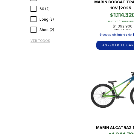
MARIN BOBCAT TRAIL
10V (2025..
60 (2)
1.114.32
$
Long (2)
EFECTIVO / TRANSFEREN
$1.392.900
Short (2)
PRECIO DE LISTA
6
cuotas
sin interés
de
VER TODOS
AGREGAR AL CAR
MARIN ALCATRAZ 1