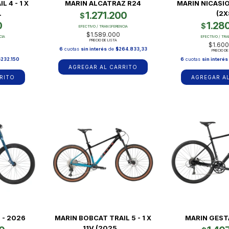
 4 - 1 X
MARIN ALCATRAZ R24
MARIN NICASIO
.
(2X
1.271.200
$
0
1.28
$
EFECTIVO / TRANSFERENCIA
$1.589.000
CIA
EFECTIVO / TR
PRECIO DE LISTA
$1.600
6
cuotas
sin interés
de
$264.833,33
PRECIO DE
$232.150
6
cuotas
sin interés
RITO
AGREGAR A
 - 2026
MARIN BOBCAT TRAIL 5 - 1 X
MARIN GEST
11V (2025...