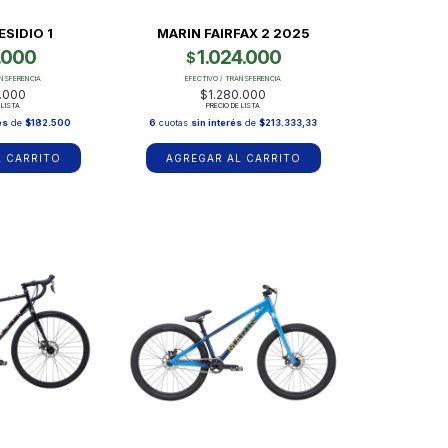
ESIDIO 1
MARIN FAIRFAX 2 2025
.000
1.024.000
$
ANSFERENCIA
EFECTIVO / TRANSFERENCIA
.000
$1.280.000
 LISTA
PRECIO DE LISTA
és
de
$182.500
6
cuotas
sin interés
de
$213.333,33
L CARRITO
AGREGAR AL CARRITO