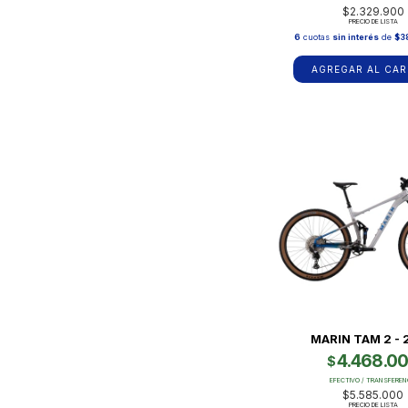
$2.329.900
PRECIO DE LISTA
6
cuotas
sin interés
de
$3
AGREGAR AL CAR
MARIN TAM 2 -
4.468.0
$
EFECTIVO / TRANSFEREN
$5.585.000
PRECIO DE LISTA