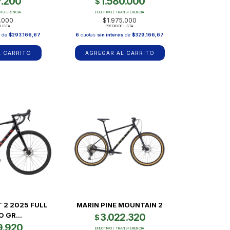
7.200
1.580.000
$
ANSFERENCIA
EFECTIVO / TRANSFERENCIA
.000
$1.975.000
 LISTA
PRECIO DE LISTA
s
de
$293.166,67
6
cuotas
sin interés
de
$329.166,67
L CARRITO
AGREGAR AL CARRITO
 2 2025 FULL
MARIN PINE MOUNTAIN 2
 GR...
3.022.320
$
9.920
EFECTIVO / TRANSFERENCIA