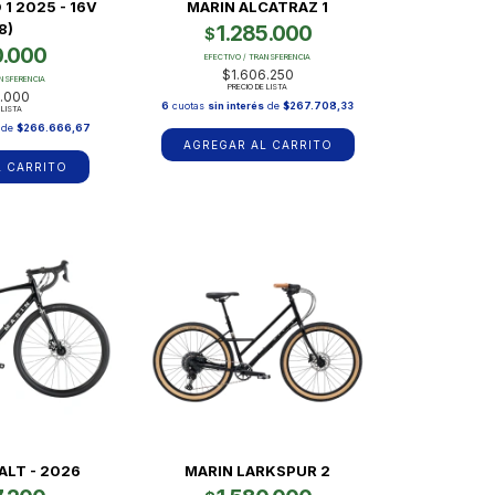
 1 2025 - 16V
MARIN ALCATRAZ 1
8)
1.285.000
$
0.000
EFECTIVO / TRANSFERENCIA
$1.606.250
ANSFERENCIA
PRECIO DE LISTA
.000
6
cuotas
sin interés
de
$267.708,33
 LISTA
de
$266.666,67
AGREGAR AL CARRITO
L CARRITO
ALT - 2026
MARIN LARKSPUR 2