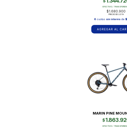
1.344.72
$
EFECTIVO / TRANSFEREN
$1.680.900
PRECIO DE LISTA
6
cuotas
sin interés
de
$
AGREGAR AL CAR
MARIN PINE MOUN
1.863.9
$
EFECTIVO / TRANSFEREN