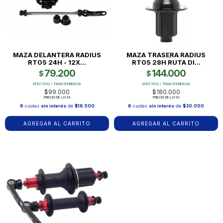
MAZA DELANTERA RADIUS
MAZA TRASERA RADIUS
RT05 24H - 12X...
RT05 28H RUTA DI...
79.200
144.000
$
$
EFECTIVO / TRANSFERENCIA
EFECTIVO / TRANSFERENCIA
$99.000
$180.000
PRECIO DE LISTA
PRECIO DE LISTA
6
cuotas
sin interés
de
$16.500
6
cuotas
sin interés
de
$30.000