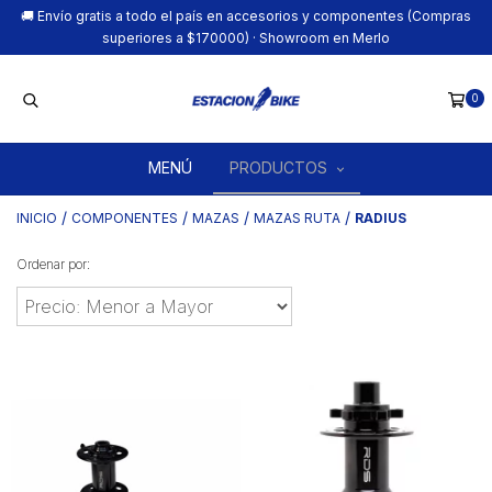
🚚 Envío gratis a todo el país en accesorios y componentes (Compras
superiores a $170000) · Showroom en Merlo
0
MENÚ
PRODUCTOS
/
/
/
/
INICIO
COMPONENTES
MAZAS
MAZAS RUTA
RADIUS
Ordenar por: