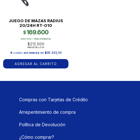
JUEGO DE MAZAS RADIUS
20/24H RT-010
169.600
$
EFECTIVO / TRANSFERENCIA
$212.000
PRECIO DE LISTA
6
cuotas
sin interés
de
$35.333,33
Compras con Tarjetas de Crédito
Arrepentimiento de compra
Política de Devolución
¿Cómo comprar?