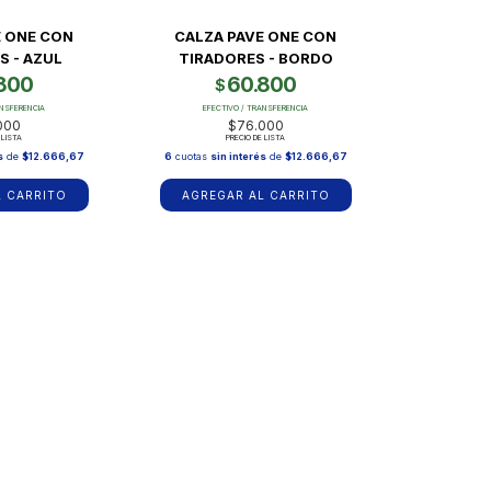
E ONE CON
CALZA PAVE ONE CON
S - AZUL
TIRADORES - BORDO
800
60.800
$
ANSFERENCIA
EFECTIVO / TRANSFERENCIA
000
$76.000
 LISTA
PRECIO DE LISTA
s
de
$12.666,67
6
cuotas
sin interés
de
$12.666,67
L CARRITO
AGREGAR AL CARRITO