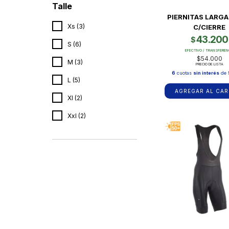
Talle
PIERNITAS LARGA
Xs (3)
C/CIERRE
43.200
$
S (6)
EFECTIVO / TRANSFEREN
$54.000
M (3)
PRECIO DE LISTA
6
cuotas
sin interés
de
L (5)
AGREGAR AL CAR
Xl (2)
Xxl (2)