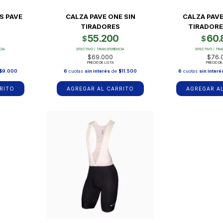
S PAVE
CALZA PAVE ONE SIN
CALZA PAV
TIRADORES
TIRADORE
55.200
60.
$
$
CIA
EFECTIVO / TRANSFERENCIA
EFECTIVO / TR
$69.000
$76.
PRECIO DE LISTA
PRECIO DE
$9.000
6
cuotas
sin interés
de
$11.500
6
cuotas
sin interé
RITO
AGREGAR AL CARRITO
AGREGAR A