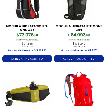
MOCHILA HIDRATACION O-
MOCHILA HIDRATANTE OGNS
GNS G36
G56
73.076
84.993
$
$
,80
,60
EFECTIVO / TRANSFERENCIA
EFECTIVO / TRANSFERENCIA
$91.346
$106.242
PRECIO DE LISTA
PRECIO DE LISTA
6
cuotas
sin interés
de
$15.224,33
6
cuotas
sin interés
de
$17.707