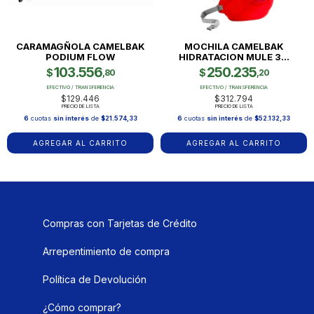
CARAMAGÑOLA CAMELBAK
MOCHILA CAMELBAK
PODIUM FLOW
HIDRATACION MULE 3...
103.556
250.235
$
$
,80
,20
EFECTIVO / TRANSFERENCIA
EFECTIVO / TRANSFERENCIA
$129.446
$312.794
PRECIO DE LISTA
PRECIO DE LISTA
6
cuotas
sin interés
de
$21.574,33
6
cuotas
sin interés
de
$52.132,33
AGREGAR AL CARRITO
AGREGAR AL CARRITO
Compras con Tarjetas de Crédito
Arrepentimiento de compra
Política de Devolución
¿Cómo comprar?