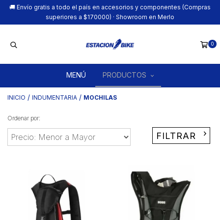
🚚 Envío gratis a todo el país en accesorios y componentes (Compras
superiores a $170000) · Showroom en Merlo
0
MENÚ
PRODUCTOS
/
/
INICIO
INDUMENTARIA
MOCHILAS
Ordenar por:
FILTRAR