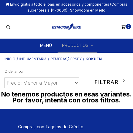
🚚 Envío gratis a todo el país en accesorios y componentes (Compras
superiores a $170000) · Showroom en Merlo
0
MENÚ
PRODUCTOS
/
/
/
INICIO
INDUMENTARIA
REMERAS/JERSEY
KOKUEN
Ordenar por:
FILTRAR
No tenemos productos en esas variantes.
Por favor, intentá con otros filtros.
Compras con Tarjetas de Crédito