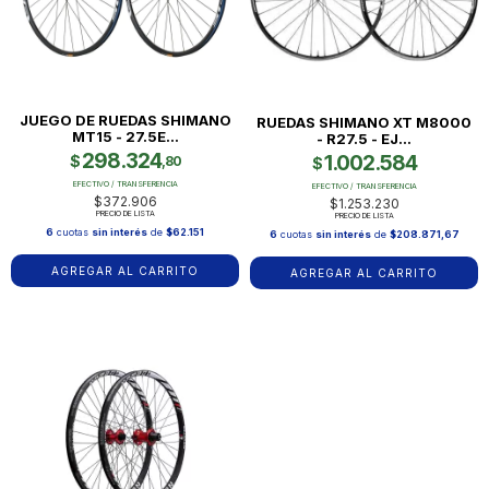
JUEGO DE RUEDAS SHIMANO
RUEDAS SHIMANO XT M8000
MT15 - 27.5E...
- R27.5 - EJ...
298.324
1.002.584
$
,80
$
EFECTIVO / TRANSFERENCIA
EFECTIVO / TRANSFERENCIA
$372.906
$1.253.230
PRECIO DE LISTA
PRECIO DE LISTA
6
cuotas
sin interés
de
$62.151
6
cuotas
sin interés
de
$208.871,67