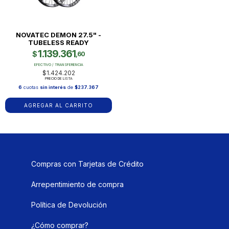
NOVATEC DEMON 27.5" -
TUBELESS READY
1.139.361
$
,60
EFECTIVO / TRANSFERENCIA
$1.424.202
PRECIO DE LISTA
6
cuotas
sin interés
de
$237.367
Compras con Tarjetas de Crédito
Arrepentimiento de compra
Política de Devolución
¿Cómo comprar?