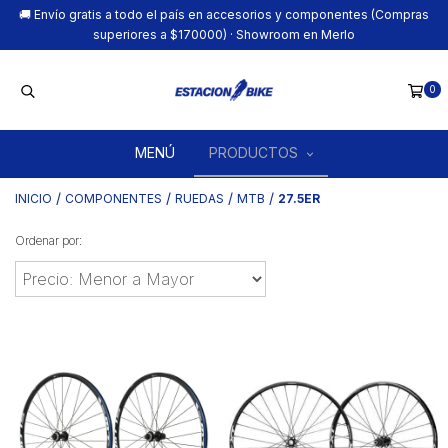
🚚 Envío gratis a todo el país en accesorios y componentes (Compras
superiores a $170000) · Showroom en Merlo
0
MENÚ
PRODUCTOS
/
/
/
/
INICIO
COMPONENTES
RUEDAS
MTB
27.5ER
Ordenar por: