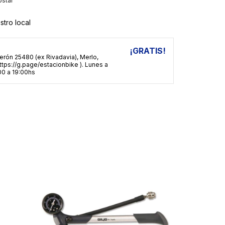
ostal
stro local
E
¡GRATIS!
erón 25480 (ex Rivadavia), Merlo,
ttps://g.page/estacionbike ). Lunes a
0 a 19:00hs