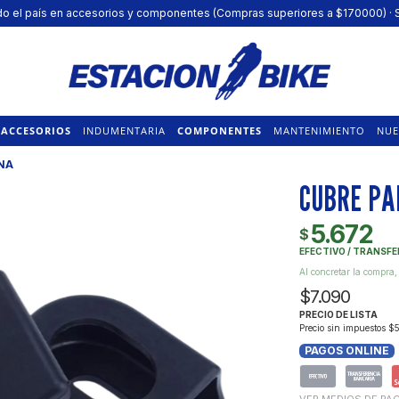
todo el país en accesorios y componentes (Compras superiores a $170000) 
ACCESORIOS
INDUMENTARIA
COMPONENTES
MANTENIMIENTO
NUE
NA
CUBRE PA
5.672
$
EFECTIVO / TRANSF
Al concretar la compra,
$7.090
PRECIO DE LISTA
Precio sin impuestos
$5
PAGOS ONLINE