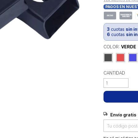
VER MEDIOS DE PA
PAGOS EN NUES
3
cuotas
sin i
6
cuotas
sin i
COLOR:
VERDE
CANTIDAD
Envío gratis
Envío gratis
Entregas para el