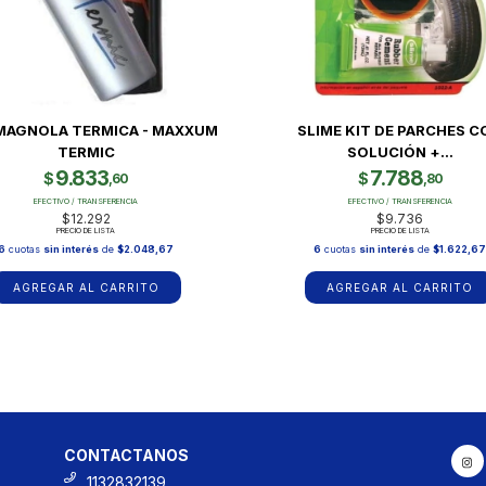
MAGNOLA TERMICA - MAXXUM
SLIME KIT DE PARCHES C
TERMIC
SOLUCIÓN +...
9.833
7.788
$
$
,60
,80
EFECTIVO / TRANSFERENCIA
EFECTIVO / TRANSFERENCIA
$12.292
$9.736
PRECIO DE LISTA
PRECIO DE LISTA
6
cuotas
sin interés
de
$2.048,67
6
cuotas
sin interés
de
$1.622,6
AGREGAR AL CARRITO
CONTACTANOS
1132832139