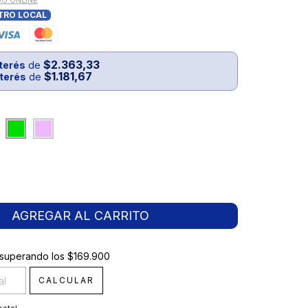
GO ONLINE
TRO LOCAL
$2.363,33
nterés
de
$1.181,67
nterés
de
superando los
$169.900
$169.900
CALCULAR
 CP:
CAMBIAR CP