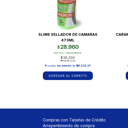
SLIME SELLADOR DE CAMARAS
CARA
473ML
28.960
$
EFECTIVO / TRANSFERENCIA
$36.200
PRECIO DE LISTA
6
cuotas
sin interés
de
$6.033,33
Compras con Tarjetas de Crédito
Arrepentimiento de compra