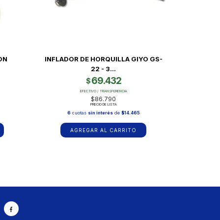
ON
INFLADOR DE HORQUILLA GIYO GS-
22 - 3...
69.432
$
EFECTIVO / TRANSFERENCIA
$86.790
PRECIO DE LISTA
7
6
cuotas
sin interés
de
$14.465