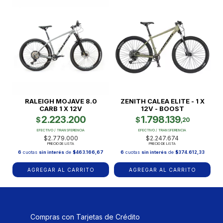
RALEIGH MOJAVE 8.0
ZENITH CALEA ELITE - 1 X
CARB 1 X 12V
12V - BOOST
2.223.200
1.798.139
$
$
,20
EFECTIVO / TRANSFERENCIA
EFECTIVO / TRANSFERENCIA
$2.779.000
$2.247.674
PRECIO DE LISTA
PRECIO DE LISTA
6
cuotas
sin interés
de
$463.166,67
6
cuotas
sin interés
de
$374.612,33
AGREGAR AL CARRITO
AGREGAR AL CARRITO
Compras con Tarjetas de Crédito