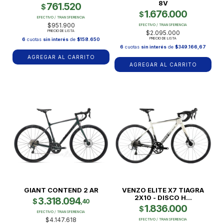
8V
761.520
$
1.676.000
$
EFECTIVO / TRANSFERENCIA
$951.900
EFECTIVO / TRANSFERENCIA
PRECIO DE LISTA
$2.095.000
PRECIO DE LISTA
6
cuotas
sin interés
de
$158.650
6
cuotas
sin interés
de
$349.166,67
AGREGAR AL CARRITO
AGREGAR AL CARRITO
GIANT CONTEND 2 AR
VENZO ELITE X7 TIAGRA
2X10 - DISCO H...
3.318.094
$
,40
1.836.000
$
EFECTIVO / TRANSFERENCIA
$4.147.618
EFECTIVO / TRANSFERENCIA