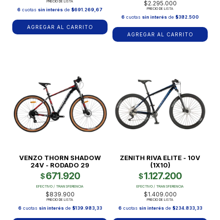
PRECIO DE LISTA
$2.295.000
PRECIO DE LISTA
6
cuotas
sin interés
de
$691.269,67
6
cuotas
sin interés
de
$382.500
AGREGAR AL CARRITO
AGREGAR AL CARRITO
VENZO THORN SHADOW
ZENITH RIVA ELITE - 10V
24V - RODADO 29
(1X10)
671.920
1.127.200
$
$
EFECTIVO / TRANSFERENCIA
EFECTIVO / TRANSFERENCIA
$839.900
$1.409.000
PRECIO DE LISTA
PRECIO DE LISTA
6
cuotas
sin interés
de
$139.983,33
6
cuotas
sin interés
de
$234.833,33