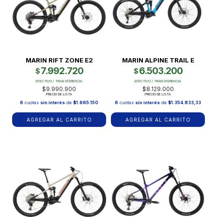
MARIN RIFT ZONE E2
MARIN ALPINE TRAIL E
7.992.720
6.503.200
$
$
EFECTIVO / TRANSFERENCIA
EFECTIVO / TRANSFERENCIA
$9.990.900
$8.129.000
PRECIO DE LISTA
PRECIO DE LISTA
6
cuotas
sin interés
de
$1.665.150
6
cuotas
sin interés
de
$1.354.833,33
AGREGAR AL CARRITO
AGREGAR AL CARRITO