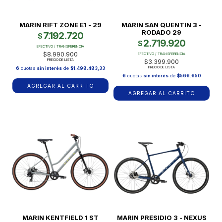
MARIN RIFT ZONE E1 - 29
MARIN SAN QUENTIN 3 -
RODADO 29
7.192.720
$
2.719.920
$
EFECTIVO / TRANSFERENCIA
$8.990.900
EFECTIVO / TRANSFERENCIA
PRECIO DE LISTA
$3.399.900
PRECIO DE LISTA
6
cuotas
sin interés
de
$1.498.483,33
6
cuotas
sin interés
de
$566.650
AGREGAR AL CARRITO
AGREGAR AL CARRITO
MARIN KENTFIELD 1 ST
MARIN PRESIDIO 3 - NEXUS